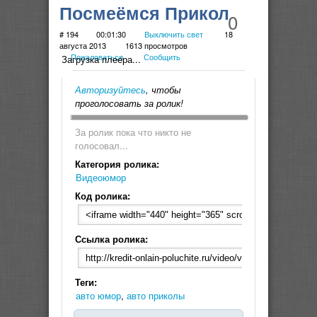
Посмеёмся Прикол
0
ЖЕСТЬ ))) ВСЕМ
# 194
00:01:30
Выключить свет
18
августа 2013
1613 просмотров
Пожаловаться
Сообщить
СМОТРЕТЬ
Загрузка плеера...
СРОЧНО!
Авторизуйтесь
, чтобы
проголосовать за ролик!
За ролик пока что никто не
голосовал...
Категория ролика:
Видеоюмор
Код ролика:
Ссылка ролика:
Теги:
авто юмор
,
авто приколы