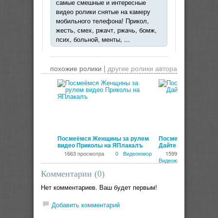
самые смешные и интересные
видео ролики снятые на камеру
мобильного телефона! Прикол,
жесть, смех, ржачт, ржачь, бомж,
псих, больной, менты, ...
похожие ролики |
другие ролики автора
00:03:44
Посмеёмся Женщины за рулем
Посмеёмся Прикол
видео Приколы на ЯПлакалъ
Дайте народу пиво!
1663 просмотра
0
Видеоюмор
1599 просмотров
Видеоюмор
Комментарии (
0
)
Нет комментариев. Ваш будет первым!
Добавить комментарий