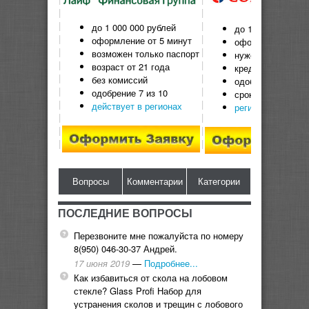
|
|
|
|
до 1 000 000 рублей
до 1 000 000 руб
|
|
оформление от 5 минут
оформление от 5
|
|
возможен только паспорт
нужен паспорт
|
|
возраст от 21 года
кредит дают с 18
|
|
без комиссий
одобряют 6 из 10
|
|
одобрение 7 из 10
срок кредита до 
|
|
действует в регионах
регионы выдачи
|
|
|
|
|
|
Вопросы
Комментарии
Категории
ПОСЛЕДНИЕ ВОПРОСЫ
Перезвоните мне пожалуйста по номеру
8(950) 046-30-37 Андрей.
17 июня 2019
—
Подробнее...
Как избавиться от скола на лобовом
стекле? Glass Profi Набор для
устранения сколов и трещин с лобового