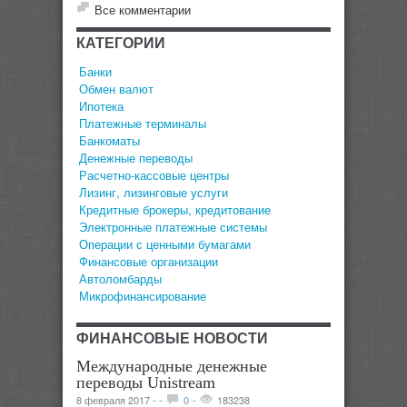
Все комментарии
КАТЕГОРИИ
Банки
Обмен валют
Ипотека
Платежные терминалы
Банкоматы
Денежные переводы
Расчетно-кассовые центры
Лизинг, лизинговые услуги
Кредитные брокеры, кредитование
Электронные платежные системы
Операции с ценными бумагами
Финансовые организации
Автоломбарды
Микрофинансирование
ФИНАНСОВЫЕ НОВОСТИ
Международные денежные
переводы Unistream
8 февраля 2017 -
-
0
-
183238