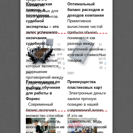
Юридическая
Оптимальный
минимуме
помощь в
баланс расходов и
необходимых для
проведении
доходов компании
этого документов.
судебной
Примитивное
экспертизы – это
вычисление чистой
залог успешного
прибыли обычно
окончания
понимается как
судебного…
разница между
11
31
Существует много
закупочной ценой и
февр
янва
аля
ря
видов судебных
итоговой стоимостью
2015
2015
экспертиз, целью
товаров.
0
0
которых является
9
1
разрешение
496
5681
противоречий между
Рекомендации по
Преимущества
существующими
выбору обучения
пластиковых карт
фактами...
для работы в
Электронные деньги
Форекс
заняли прочную
Современный
позицию в нашей
бизнес включает
современной жизни.
множество способов
И это не
заработать деньги,
удивительно, ведь
29
26
многие из которых не
они обладают массой
янва
янва
ря
ря
всег...вольствие,
преимуществ перед