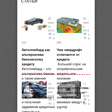
СТАТЬИ
20
26
апре
март
ля
а
2015
2015
0
0
9
9
222
686
Автоломбард как
Чем овердрафт
альтернатива
отличается от
банковскому
кредита
кредиту
Большой спрос на
Автоломбард – это
потребительские
альтернатива банкам
кредиты или
в таком важном
незнание
вопросе, как
определения
16
11
получение
экзотического слова
февр
февр
аля
аля
заёмщиками
овердрафт многих
2015
2015
креди...оперативност
заемщиков как
0
0
и получения
минимум введут в
1
9
человеком кредитных
ступор.
1196
144
средств и в