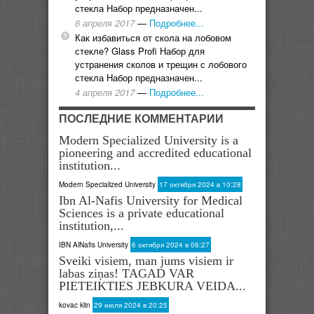
стекла Набор предназначен...
6 апреля 2017
—
Подробнее...
Как избавиться от скола на лобовом
стекле? Glass Profi Набор для
устранения сколов и трещин с лобового
стекла Набор предназначен...
4 апреля 2017
—
Подробнее...
ПОСЛЕДНИЕ КОММЕНТАРИИ
Modern Specialized University is a
pioneering and accredited educational
institution...
Modern Specialized University
17 октября 2024 в 10:28
Ibn Al-Nafis University for Medical
Sciences is a private educational
institution,...
IBN AlNafis University
6 октября 2024 в 06:27
Sveiki visiem, man jums visiem ir
labas ziņas! TAGAD VAR
PIETEIKTIES JEBKURA VEIDA...
kovac klin
29 июля 2024 в 20:25