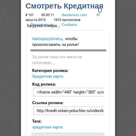
Смотреть Кредитная
0
карта Тинькофф
# 101
00:00:11
Выключить свет
11
августа 2013
1912 просмотров
Пожаловаться
Сообщить
Платинум
Загрузка плеера...
Авторизуйтесь
, чтобы
проголосовать за ролик!
За ролик пока что никто не
голосовал...
Категория ролика:
Кредитная карта
Код ролика:
Ссылка ролика:
Теги:
кредитная карта