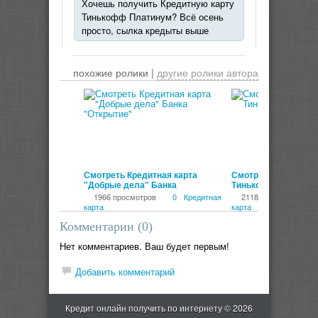
Хочешь получить Кредитную карту
Тинькофф Платинум? Всё осень
просто, сылка кредыты выше
похожие ролики |
другие ролики автора
00:00:21
Смотреть Кредитная карта
Смотреть Обращени
"Добрые дела" Банка
Тинькова к клиента
"Открытие"
1966 просмотров
0
Кредитная
2118 просмотров
карта
карта
Комментарии (
0
)
Нет комментариев. Ваш будет первым!
Добавить комментарий
Кредит онлайн получить по интернету © 2026