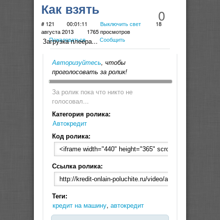
Как взять
0
Автокредит ТВ -
# 121
00:01:11
Выключить свет
18
августа 2013
1765 просмотров
Пожаловаться
Сообщить
мошенники -
Загрузка плеера...
кредитный
Авторизуйтесь
, чтобы
проголосовать за ролик!
автомобиль
За ролик пока что никто не
голосовал...
Категория ролика:
Автокредит
Код ролика:
Ссылка ролика:
Теги:
кредит на машину
,
автокредит