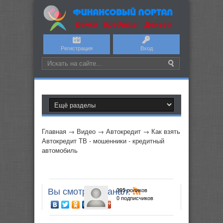
Регистрация
Вход
Главная
→
Видео
→
Автокредит
→
Как взять
Автокредит ТВ - мошенники - кредитный
автомобиль
Вы смотрите канал:
395 роликов
0 подписчиков