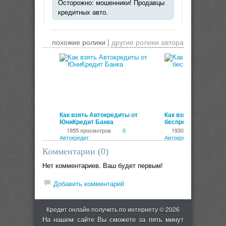
Осторожно: мошенники! Продавцы
кредитных авто.
похожие ролики |
другие ролики автора
00:01:42
Как взять Автокредиты от
Как взять ПриватБа
ЮниКредит Банка
беспредел хулиганы
1955 просмотров
0
1930 просмотров
Автокредит
Автокредит
Комментарии (
0
)
Нет комментариев. Ваш будет первым!
Добавить комментарий
Кредит онлайн получить по интернету © 2026
На нашем сайте Вы сможете за пять минут