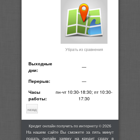
Убрать из сравнения
Выходные
—
дни:
Перерыв:
—
Часы
пн-чт 10:30-18:30; пт 10:30-
работы:
17:30
Кредит онлайн получить по интернету © 2026
На нашем сайте Вы сможете за пять минут
подать онлайн заявку на кредит сразу в