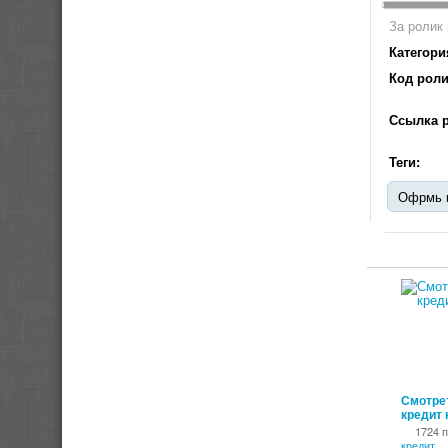
За ролик 
Категори
Код роли
Ссылка р
Теги:
Офрмь к
Смотрет
кредит
1724 
кредит