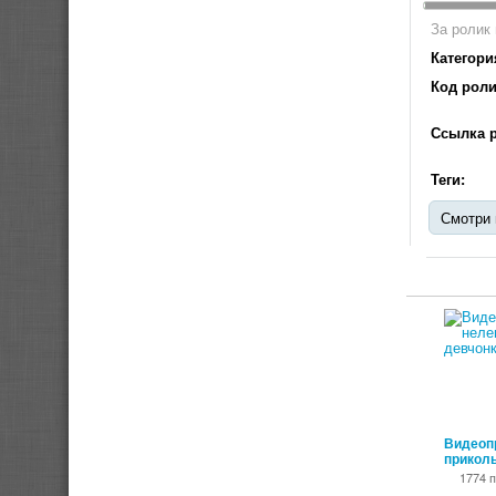
За ролик 
Категори
Код роли
Ссылка р
Теги:
Смотри 
Видеоп
прикол
1774 