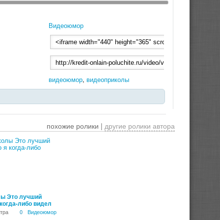
Видеоюмор
видеоюмор
,
видеоприколы
похожие ролики |
другие ролики автора
00:07:34
ы Это лучший
 когда-либо видел
тра
0
Видеоюмор