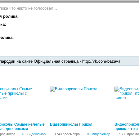
пока что никто не голосовал...
я ролика:
ка:
олика:
пародии на сайте Официальная страница - http://vk.com/bazava.
00:12:25
00:04:00
риколы Самые нелепые
Видеоприколы Прикол
Видеоприкол
ы с девчонками
прикол что я
просмотра
0
Видеоюмор
1743 просмотра
0
Видеоюмор
1633 просмо