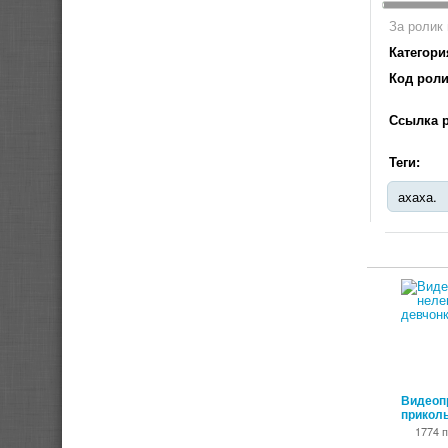
За ролик 
Категори
Код роли
Ссылка р
Теги:
ахаха.
Видеоп
прикол
1774 