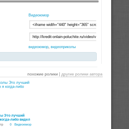
Видеоюмор
видеоюмор
,
видеоприколы
похожие ролики |
другие ролики автора
00:07:34
ы Это лучший
 когда-либо видел
тр
0
Видеоюмор