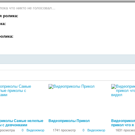
пока что никто не голосовал...
я ролика:
ка:
олика:
00:12:25
00:04:00
риколы Самые нелепые
Видеоприколы Прикол
Видеоприкол
ы с девчонками
прикол что я
просмотра
0
Видеоюмор
1741 просмотр
0
Видеоюмор
1631 просмо