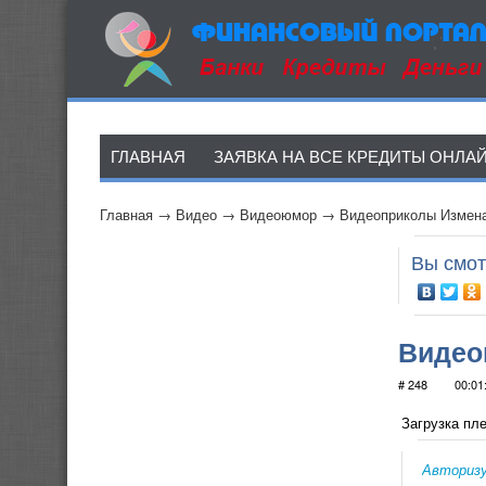
ГЛАВНАЯ
ЗАЯВКА НА ВСЕ КРЕДИТЫ ОНЛА
Главная
→
Видео
→
Видеоюмор
→
Видеоприколы Измена
Вы смот
Видео
# 248
00:01
Загрузка пле
Авториз