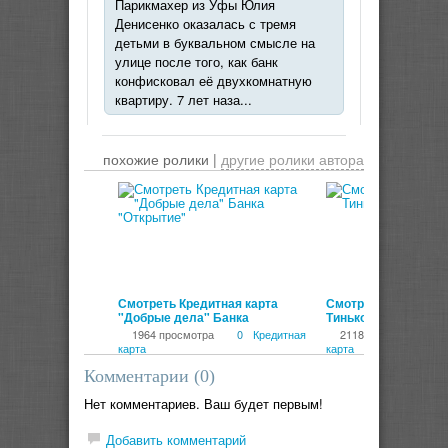
Парикмахер из Уфы Юлия
Денисенко оказалась с тремя
детьми в буквальном смысле на
улице после того, как банк
конфисковал её двухкомнатную
квартиру. 7 лет наза...
похожие ролики |
другие ролики автора
00:00:21
Смотреть Кредитная карта
Смотреть Обращени
"Добрые дела" Банка
Тинькова к клиента
"Открытие"
1964 просмотра
0
Кредитная
2118 просмотров
карта
карта
Комментарии (
0
)
Нет комментариев. Ваш будет первым!
Добавить комментарий