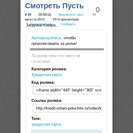
Смотреть Пусть
0
говорят. "Кредит без
# 99
00:55:02
Выключить свет
11
августа 2013
1514 просмотров
Пожаловаться
Сообщить
доверия"
Загрузка плеера...
(11.05.2012)
Авторизуйтесь
, чтобы
проголосовать за ролик!
За ролик пока что никто не
голосовал...
Категория ролика:
Кредитная карта
Код ролика:
Ссылка ролика:
Теги:
кредитная карта