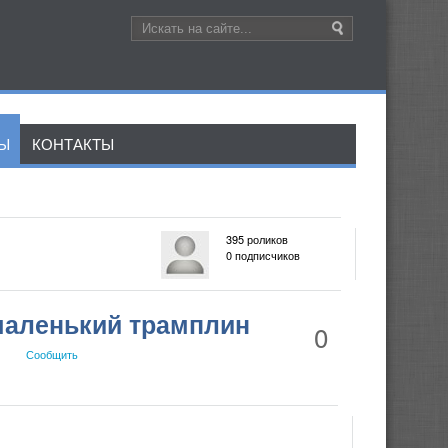
ЛЫ
КОНТАКТЫ
395 роликов
0 подписчиков
маленький трамплин
0
Сообщить