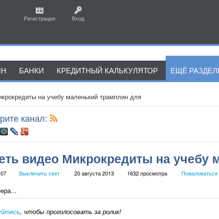
Регистрация
Вход
ЙН
БАНКИ
КРЕДИТНЫЙ КАЛЬКУЛЯТОР
ЕЩЁ РАЗДЕ
икрокредиты на учебу маленький трамплин для
рите канал:
еть видео Микрокредиты на учебу 
:07
Выключить свет
20 августа 2013
1632 просмотра
Пожаловаться
ера...
уйтесь
, чтобы проголосовать за ролик!