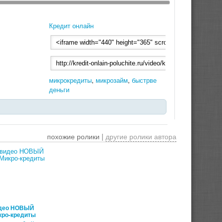
Кредит онлайн
микрокредиты
,
микрозайм
,
быстрве
деньги
похожие ролики |
другие ролики автора
00:07:41
идео НОВЫЙ
кро-кредиты