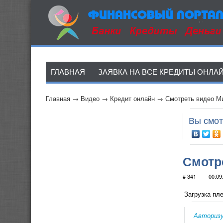
ГЛАВНАЯ
ЗАЯВКА НА ВСЕ КРЕДИТЫ ОНЛА
Главная
→
Видео
→
Кредит онлайн
→
Смотреть видео М
Вы смот
Смотр
для
# 341
00:09
Загрузка пле
Авториз