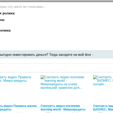
пока что никто не голосовал...
я ролика:
ка:
олика:
выгодно инвестировать деньги? Тогда заходите на мой блог -
00:02:54
00:10:01
ь видео Правила жизни.
Смотреть видео euronews
Смотреть в
кредиты
learning world - Микрокредиты
БИЗНЕС: Ми
на учебу: маленький трамплин
онлайн