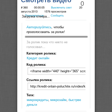
0
Мебельный салон
# 360
00:00:05
Выключить свет
20
августа 2013
1576 просмотров
Пожаловаться
Сообщить
Реал
Загрузка плеера...
Авторизуйтесь
, чтобы
проголосовать за ролик!
За ролик пока что никто не
голосовал...
Категория ролика:
Кредит онлайн
Код ролика:
Ссылка ролика:
Теги:
микрокредиты
,
микрозайм
,
быстрве
деньги