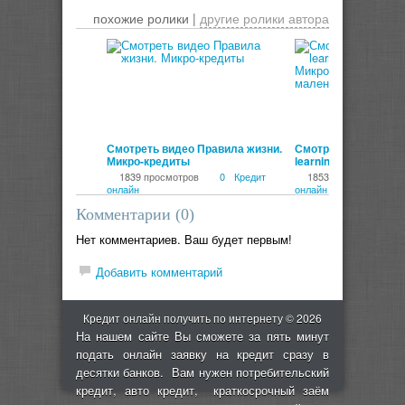
похожие ролики |
другие ролики автора
00:02:54
Смотреть видео Правила жизни.
Смотреть видео eu
Микро-кредиты
learning world - Ми
на учебу: маленьки
1839 просмотров
0
Кредит
1853 просмотра
для...
онлайн
онлайн
Комментарии (
0
)
Нет комментариев. Ваш будет первым!
Добавить комментарий
Кредит онлайн получить по интернету © 2026
На нашем сайте Вы сможете за пять минут
подать онлайн заявку на кредит сразу в
десятки банков. Вам нужен потребительский
кредит, авто кредит, краткосрочный заём