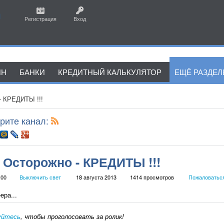
Регистрация
Вход
ЙН
БАНКИ
КРЕДИТНЫЙ КАЛЬКУЛЯТОР
ЕЩЁ РАЗДЕ
- КРЕДИТЫ !!!
рите канал:
 Осторожно - КРЕДИТЫ !!!
:00
Выключить свет
18 августа 2013
1414 просмотров
Пожаловатьс
ера...
уйтесь
, чтобы проголосовать за ролик!