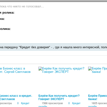
пока что никто не голосовал...
я ролика:
ка:
олика:
на передачу "Кредит без доверия" - , где я нашла много интересной, пол
00:00:26
00:03:04
изнес-класс в кредит.
Берём Как получить кредит?
Берём Прико
 Светлаков
Говорит ЭКСПЕРТ
банка!
просмотра
0
Кредит
1566 просмотров
0
Кредит
1605 просмо
онлайн
онлайн