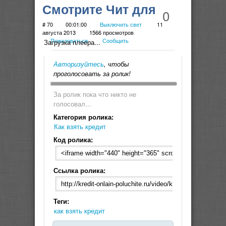
Смотрите Чит для
0
взлома варбаксов,
# 70
00:01:00
Выключить свет
11
августа 2013
1566 просмотров
Пожаловаться
Сообщить
кредитов и корон в
Загрузка плеера...
Warface
Авторизуйтесь
, чтобы
проголосовать за ролик!
За ролик пока что никто не
голосовал...
Категория ролика:
Как взять кредит
Код ролика:
Ссылка ролика:
Теги:
как взять кредит