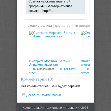
Ссылка на скачивание этой
программы - Альтернативная
ссылка - http://...
похожие ролики |
другие ролики автора
00:03:42
Смотрите Морячка. Багамы
Смотрите Как сэкон
Анна Кончаковская
ипотеке
1686 просмотров
0
Как взять
1696 просмотров
кредит
кредит
Комментарии (
0
)
Нет комментариев. Ваш будет первым!
Добавить комментарий
Кредит онлайн получить по интернету © 2026