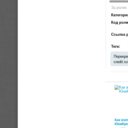
За ролик 
Категори
Код роли
Ссылка р
Теги:
Перекре
credit.r
Как взя
ЮниКре