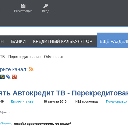
Регистрация
Вход
ЙН
БАНКИ
КРЕДИТНЫЙ КАЛЬКУЛЯТОР
ЕЩЁ РАЗДЕ
 ТВ - Перекредитование - Обмен авто
рите канал:
ять Автокредит ТВ - Перекредитова
:49
Выключить свет
18 августа 2013
1492 просмотра
Пожаловаться
ера...
уйтесь
, чтобы проголосовать за ролик!