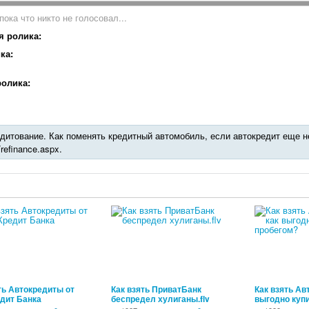
пока что никто не голосовал...
я ролика:
ка:
олика:
дитование. Как поменять кредитный автомобиль, если автокредит еще не
u/refinance.aspx.
00:01:42
00:02:49
ть Автокредиты от
Как взять ПриватБанк
Как взять Ав
дит Банка
беспредел хулиганы.flv
выгодно купи
пробегом?