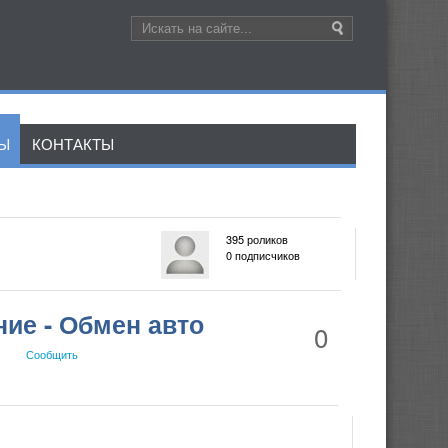
ЛЫ
КОНТАКТЫ
395 роликов
0 подписчиков
ние - Обмен авто
0
Сообщить