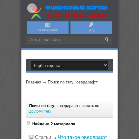
Регистрация
Вход
Главная
→
Поиск по тегу "овердрафт"
Поиск по тегу:
«овердрафт», искать по
другому тегу
Найдено 2 материала
Статьи
Что такое овердрафт
→