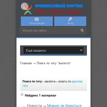
Регистрация
Вход
Главная
→
Поиск по тегу "валюта"
Поиск по тегу:
«валюта», искать по
другому
тегу
Найдено 1 материал
Новости
Можно ли бороться
→