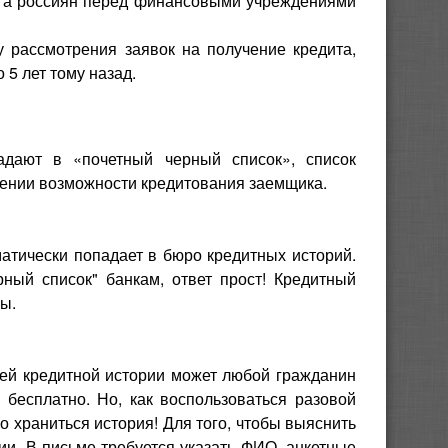
олга россиян перед финансовыми учреждениями
у рассмотрения заявок на получение кредита,
5 лет тому назад.
адают в «почетный черный список», список
ении возможности кредитования заемщика.
матически попадает в бюро кредитных историй.
ный список" банкам, ответ прост! Кредитный
ы.
оей кредитной истории может любой гражданин
 бесплатно. Но, как воспользоваться разовой
ро храниться история! Для того, чтобы выяснить
ии. В письме требуется указать ФИО, анкетные