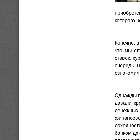
приобрете
которого 
Конечно, в
что мы ст
ставок, к
очередь 
ознакомили
Однажды п
давали кр
денежных 
финансово
доходност
банком док