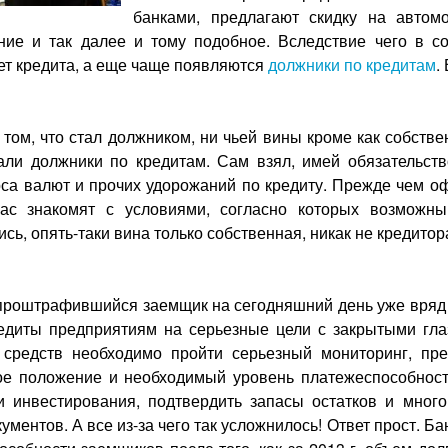
банками, предлагают скидку на автом
ние и так далее и тому подобное. Вследствие чего в с
нет кредита, а еще чаще появляются
должники по кредитам
.
 том, что стал должником, ни чьей вины кроме как собстве
али должники по кредитам. Сам взял, имей обязательств
урса валют и прочих удорожаний по кредиту. Прежде чем
нас знакомят с условиями, согласно которых возможн
сь, опять-таки вина только собственная, никак не кредитор
роштрафившийся заемщик на сегодняшний день уже вряд ли
едиты предприятиям на серьезные цели с закрытыми гл
средств необходимо пройти серьезный мониторинг, пре
е положение и необходимый уровень платежеспособност
и инвестирования, подтвердить запасы остатков и мно
ументов. А все из-за чего так усложнилось! Ответ прост. 