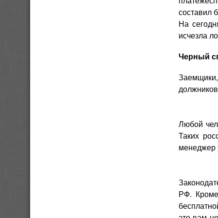
платежесп
составил б
На сегодн
исчезла ло
Черный с
Заемщики
должников
Любой чел
Таких рос
менеджер 
Законодат
РФ. Кроме
бесплатной
это вам н