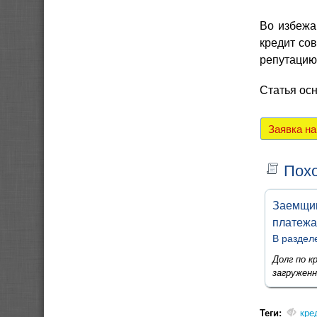
Во избежа
кредит со
репутацию
Статья ос
Заявка н
Похо
Заемщик
платежа
В раздел
Долг по к
загруженн
Теги:
кре