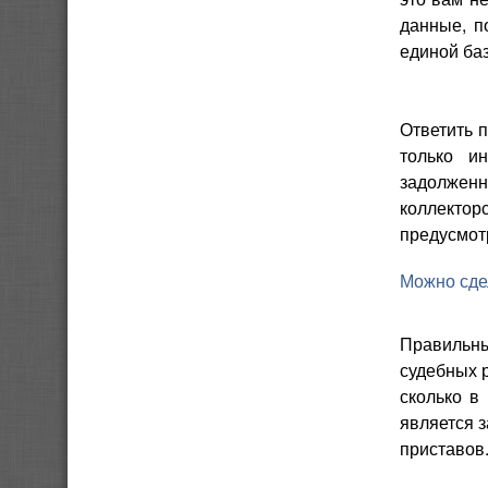
данные, п
единой ба
Ответить п
только и
задолжен
коллектор
предусмот
Можно сде
Правильн
судебных 
сколько в
является 
приставов