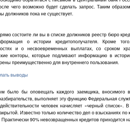
осле чего возможно будет сделать запрос. Таким образо
зы должников пока не существует.
рямо состоите ли вы в списке должников реестр бюро кред
нформация о истории кредитополучателя. Кроме тог
ностях и о несвоевременных выплатах, со сроком хр
ские конторы, которые подливают информацию в истори
рены преимущественно для внутреннего пользования.
лать выводы
ым было бы оповещать каждого заемщика, вносимого в
разбирательств, выполняет эту функцию Федеральная служба
 действительности человек начисляет «черный список».
закрытой. Известно только количество дел о взысканиях п
. Практически 90% невозвращенных кредитов приходится на