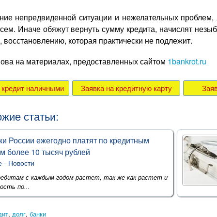
ние непредвиденной ситуации и нежелательных проблем, 
всем. Иначе обяжут вернуть сумму кредита, начислят нез
, восстановлению, которая практически не подлежит.
нова на материалах, предоставленных сайтом
1bankrot.ru
а кредит наличными
Заявка на кредитную карту
Заяв
жие статьи:
и России ежегодно платят по кредитным
м более 10 тысяч рублей
е -
Новости
редитам с каждым годом растет, так же как растет и
ость по...
дит
,
долг
,
банки