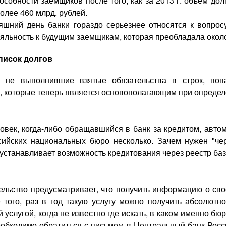
особности заемщиков после того, как за 2013 г. объем д
олее 460 млрд. рублей.
яшний день банки гораздо серьезнее относятся к вопрос
яльность к будущим заемщикам, которая преобладала около 
писок долгов
, не выполнившие взятые обязательства в строк, поп
, которые теперь является основополагающим при определ
овек, когда-либо обращавшийся в банк за кредитом, авто
сийских национальных бюро несколько. Зачем нужен "чер
устанавливает возможность кредитования через реестр баз
ельство предусматривает, что получить информацию о св
 того, раз в год такую услугу можно получить абсолютно
 услугой, когда не известно где искать, в каком именно бю
еобходимо обратиться с письмом в Центральный банк Росс