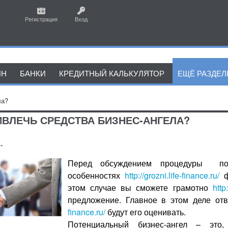
Регистрация
Вход
ЙН
БАНКИ
КРЕДИТНЫЙ КАЛЬКУЛЯТОР
ЕЩЁ РАЗДЕ
ла?
ИВЛЕЧЬ СРЕДСТВА БИЗНЕС-АНГЕЛА?
-
Перед обсуждением процедуры поис
особенностях
http://grozni.life-finance.ru/
ф
этом случае вы сможете грамотно
http
предложение. Главное в этом деле от
finance.ru/
будут его оценивать.
Потенциальный бизнес-ангел – это,