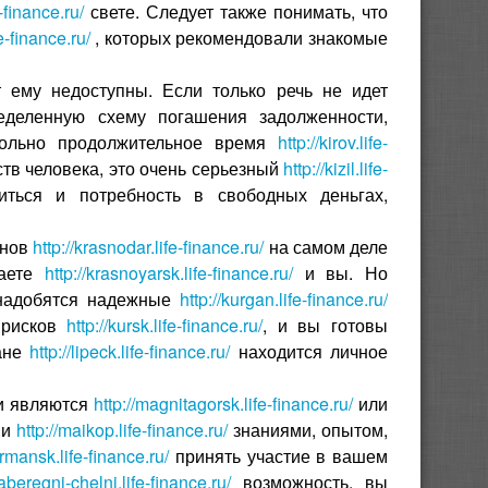
-finance.ru/
свете. Следует также понимать, что
e-finance.ru/
, которых рекомендовали знакомые
 ему недоступны. Если только речь не идет
еделенную схему погашения задолженности,
вольно продолжительное время
http://kirov.life-
ств человека, это очень серьезный
http://kizil.life-
ться и потребность в свободных деньгах,
енов
http://krasnodar.life-finance.ru/
на самом деле
маете
http://krasnoyarsk.life-finance.ru/
и вы. Но
онадобятся надежные
http://kurgan.life-finance.ru/
 рисков
http://kursk.life-finance.ru/
, и вы готовы
лане
http://lipeck.life-finance.ru/
находится личное
ми являются
http://magnitagorsk.life-finance.ru/
или
ми
http://maikop.life-finance.ru/
знаниями, опытом,
rmansk.life-finance.ru/
принять участие в вашем
naberegni-chelni.life-finance.ru/
возможность, вы