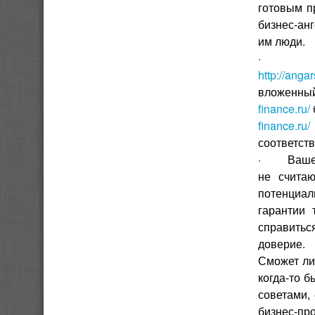
готовым п
бизнес-ан
им люди.
· Е
http://angar
вложенн
finance.ru/
finance.ru
соответст
· Ваше пр
не считаю
потенциал
гарантии 
справитьс
доверие.
Сможет ли
когда-то 
советами,
бизнес-п