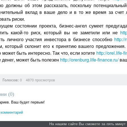
но должны об этом рассказать, поскольку потенциальны
ачительный вклад в ваше дело и в то же время за счет
вать риски.
кущем состоянии проекта, бизнес-ангел сумеет предуга
тить какой-то риск, который вы не заметили или не
htt
ть личного участия инвестора в бизнесе способно
http:/
м, который склонит его к принятию вашего предложения
 может быть интересно. Так что, если хотите
http://orel.life-
е денег, может быть полезен
http://orenburg.life-finance.ru/
ваш
Голосов:
0
4870 просмотров
ии (
0
)
ариев. Ваш будет первым!
 комментарий
На нашем сайте Вы сможете за пять минут 