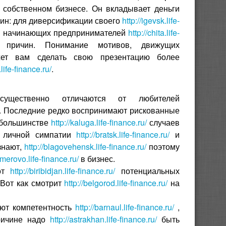
 собственном бизнесе. Он вкладывает деньги
чин: для диверсификации своего
http://igevsk.life-
ах начинающих предпринимателей
http://chita.life-
 причин. Понимание мотивов, движущих
ет вам сделать свою презентацию более
.life-finance.ru/
.
ущественно отличаются от любителей
в. Последние редко воспринимают рискованные
 большинстве
http://kaluga.life-finance.ru/
случаев
у личной симпатии
http://bratsk.life-finance.ru/
и
знают,
http://blagovehensk.life-finance.ru/
поэтому
emerovo.life-finance.ru/
в бизнес.
 от
http://biribidjan.life-finance.ru/
потенциальных
 Вот как смотрит
http://belgorod.life-finance.ru/
на
ют компетентность
http://barnaul.life-finance.ru/
,
причине надо
http://astrakhan.life-finance.ru/
быть