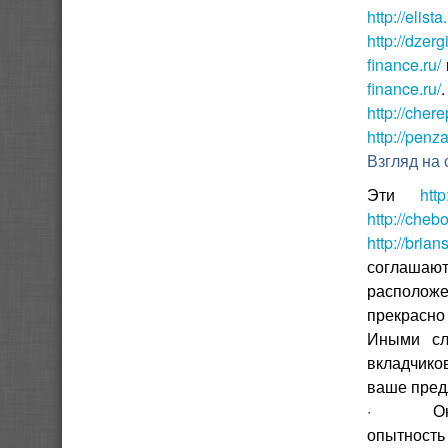
http://elista
http://dzerg
finance.ru/
finance.ru/
http://chere
http://penza
Взгляд на 
Эти
http
http://chebo
http://brian
соглашаю
расположе
прекрасно
Иными сл
вкладчико
ваше пред
· Он вас
опытность