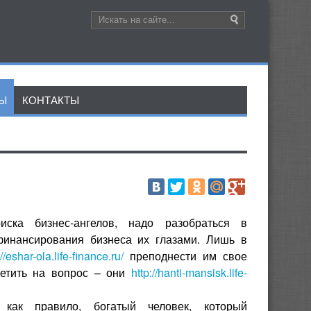
ЛЫ
КОНТАКТЫ
ка бизнес-ангелов, надо разобраться в
инансирования бизнеса их глазами. Лишь в
://eshar-ola.life-finance.ru/
преподнести им свое
ветить на вопрос – они
http://hanti-mansisk.life-
 как правило, богатый человек, который