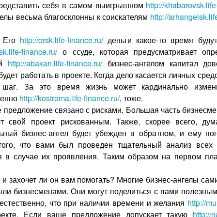
редставить себя в самом выигрышном
http://khabarovsk.life
гелы весьма благосклонны к соискателям
http://arhangelsk.lif
го
http://orsk.life-finance.ru/
деньги какое-то время будут
sk.life-finance.ru/
о ссуде, которая предусматривает опр
ый
http://abakan.life-finance.ru/
бизнес-ангелом капитал до
будет работать в проекте. Когда дело касается личных сред
/
шаг. За это время жизнь может кардинально измени
венно
http://kostroma.life-finance.ru/
, тоже.
едложение связано с рисками. Большая часть бизнесм
т свой проект рискованным. Также, скорее всего, ду
ьный бизнес-ангел будет убежден в обратном, и ему п
того, что вами был проведен тщательный анализ всех
я в случае их проявления. Таким образом на первом п
 и захочет ли он вам помогать? Многие бизнес-ангелы са
были бизнесменами. Они могут поделиться с вами полезны
 естественно, что при наличии времени и желания
http://mu
роекте. Если ваше предложение допускает такую
http://