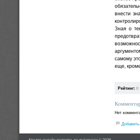
обязатель
внести зн
контролиро
Зная о те
предотвра
возможнос
аргументо
самому это
еще, кром
Рейтинг:
0
Комментар
Нет коммент
Добавить
Кредит онлайн получить по интернету © 2026