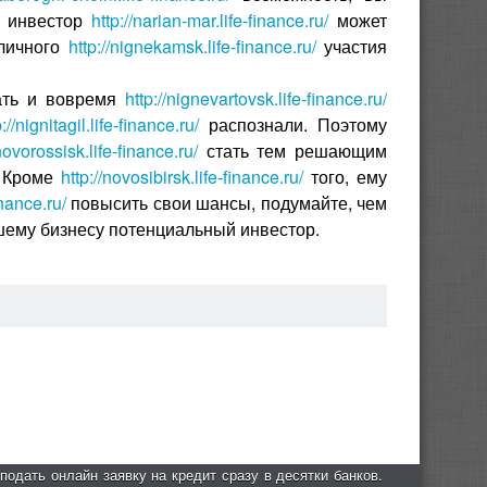
й инвестор
http://narian-mar.life-finance.ru/
может
 личного
http://nignekamsk.life-finance.ru/
участия
дать и вовремя
http://nignevartovsk.life-finance.ru/
p://nignitagil.life-finance.ru/
распознали. Поэтому
/novorossisk.life-finance.ru/
стать тем решающим
. Кроме
http://novosibirsk.life-finance.ru/
того, ему
finance.ru/
повысить свои шансы, подумайте, чем
ему бизнесу потенциальный инвестор.
подать онлайн заявку на кредит сразу в десятки банков.