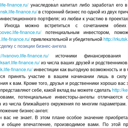
.life-finance.ru/
унаследовал капитал либо заработал его в
insk.life-finance.ru/
в сторонний бизнес по одной из двух при
инвестиционного портфеля; из любви к участию в проект
. Иногда можно встретиться с сочетанием обеих
povec.life-finance.ru/
потенциальным инвестором, помож
.life-finance.ru/
привлекательной и убедительной
http://irkutsk
сделку с позиции бизнес-ангела
://ivanovo.life-finance.ru/
источники финансирования с
ksari.life-finance.ru/
из числа ваших друзей и родственнико
sk.life-finance.ru/
инвестиции как выгодную возможность и в
тся принять участие в вашем начинании лишь в сил
ния к вам. Кроме того, друзья и родственники хорошо вас 
 представляют себе, какой вклад вы можете сделать
http://k
овами, потенциальные инвесторы-ангелы отличаются
в из числа ближайшего окружения по многим параметрам.
ложение бизнес-ангел:
 не знает. В этом плане особое значение приобрета
 и общее впечатление, производимое вами. По этой 