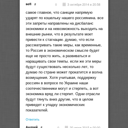
sofi
#
3 октября 2014 в 20:58
0
самое главное, что санкции напрямую
ударят по кошельку нашего россиянина. все
эти запреты направлены на дисбаланс
экономики и на невозможность выходить на
внешние рынки, что в результате моет
привести к стагнации. думаю, что если
рассматривать такие меры, как временные,
то Россия в экономическом смысле будет
еще не просто жить, а развиваться и
наращивать свои темпы. если же эти меры
будут существовать несколько лет, то
думаю по стране может прокатится и волна
возмущения. Хотя учитывая, поддержку
россиян в вопросе по Украине наши
соотечественники могут и стерпеть, а вот
экономика вряд ли стерпит. Одни отрасли
будут тянуть вниз другие, что в целом
приведет к упадку экономических
показателей.
Ответить
Андрей
#
20 июня 2015 в 00:00
0