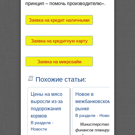
принцип – помочь производителю».
Заявка на кредит наличными
Заявка на кредитную карту
Заявка на микрозайм
Похожие статьи:
Цены на мясо
Новое в
выросли из-за
межбанковском
подорожания
рынке
кормов
В разделе -
Новости
В разделе -
Министерство
Новости
финансов планирует