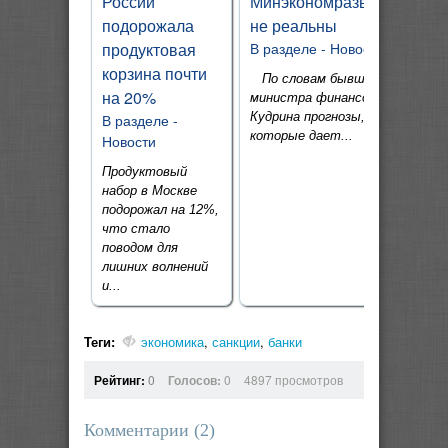
России
Минэкономразвития
подорожала
не реальны
продуктовая
В разделе -
Новости
корзина почти
По словам бывшего
на 20%
министра финансов А.
Кудрина прогнозы,
В разделе -
которые дает...
Новости
Продуктовый
набор в Москве
подорожал на 12%,
что стало
поводом для
лишних волнений
и...
Теги:
экономика
,
санкции
,
банки
Рейтинг:
0
Голосов:
0
4897 просмотров
Комментарии (
2
)