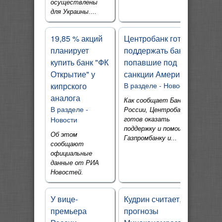
осуществлены
для Украины....
19,85 % акций
Центробанк готов
планирует
поддержать банки,
купить банк "ФК
попавшие под
Открытие" у
санкции Америки
кипрского
В разделе -
Новости
аналога
Как сообщает Банк
В разделе -
России, Центробанк
Новости
готов оказать
поддержку и помощь
Об этом
Газпромбанку и...
сообщают
официальные
данные от РИА
Новостей.
У вице-
Кудрин считает, что
премьера
прогнозы