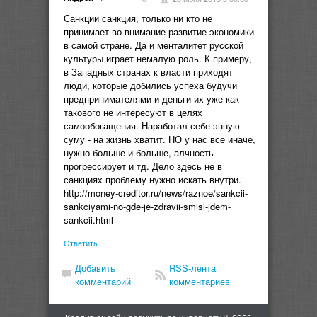
Санкции санкция, только ни кто не
принимает во внимание развитие экономики
в самой стране. Да и менталитет русской
культуры играет немалую роль. К примеру,
в Западных странах к власти приходят
люди, которые добились успеха будучи
предпринимателями и деньги их уже как
такового не интересуют в целях
самообогащения. Наработал себе энную
суму - на жизнь хватит. НО у нас все иначе,
нужно больше и больше, алчность
прогрессирует и тд. Дело здесь не в
санкциях проблему нужно искать внутри.
http://money-creditor.ru/news/raznoe/sankcii-
sankciyami-no-gde-je-zdravii-smisl-jdem-
sankcii.html
Ответить
Добавить
RSS-лента
комментарий
комментариев