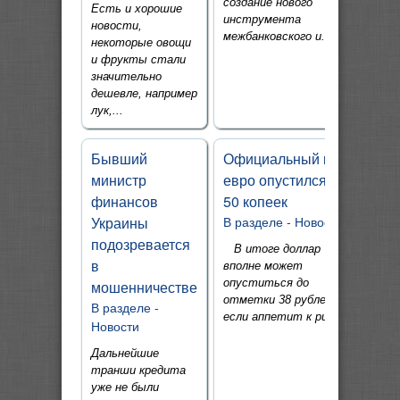
создание нового
Есть и хорошие
инструмента
новости,
межбанковского и...
некоторые овощи
и фрукты стали
значительно
дешевле, например
лук,...
Бывший
Официальный курс
министр
евро опустился на
финансов
50 копеек
Украины
В разделе -
Новости
подозревается
В итоге доллар
в
вполне может
опуститься до
мошенничестве
отметки 38 рублей,
В разделе -
если аппетит к риску...
Новости
Дальнейшие
транши кредита
уже не были