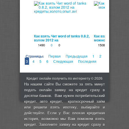
00:01:41
Как взять Чит word of tanks 0.8.2,
Как взять Спорткар 
взлом 2012 на
можно купить в Мос
кредиты,золото,опыт.avi
1490
0
0
1508
0
0
Страницы:
Первая
Предыдущая
1
2
3
4
5
6
Следующая
Последняя
Кредит онлайн получить по интернету © 2026
На нашем сайте Вы сможете за пять минут
подать онлайн заявку на кредит сразу в
десятки банков. Вам нужен потребительский
кредит, авто кредит, краткосрочный заём
или решили взять ипотеку, выбирайте и
действуйте. Если у Вас плохая кредитная
история, возможно мы Вам поможем взять
кредит. Заполните заявку на кредит сразу в